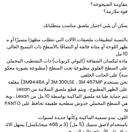
مقاومة الشيخوخة؟
قوة ملازمة؟
يمكن أن يلبي اختيار ملصق مناسب متطلباتك.
بالنسبة لتطبيقات ملصقات الآلات التي تتطلب مظهرًا متميزًا أو م
ظهر اللوحة أو متانة فائقة أو التصاقًا بالأسطح ذات النسيج العالي.
10 مل
مادة ليكسان الشفافة (البولي كربونات) ذات التشطيب المخملي
على السطح العلوي مطبوعة تحت السطح (مطبوعة بصورة معكو
سة) على الجانب الخلفي.
نحن نستخدم 3M 300LSE ، 3M 467MP أو 3M9448A) مغلفة
على الظهر المطبوع ، ويتم قطع ملصق السلامة من Lexan.
تتم حماية طباعة ملصق الماكينة بواسطة 10 مل من Lexan ، ويخ
في السطح المخملي خدوش سطحية طفيفة تحافظ على PANTO
N
اللون. تبدو تسمية الماكينة وكأنها جديدة لسنوات.
باستخدام لاصق سميك (5 مل) (3 م 468 ميجابكسل) يسهل الالت
صاق على الأسطح عالية النسيج.