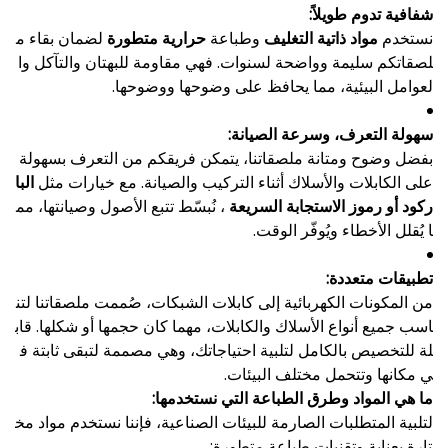
شفافية تدوم طويلاً:
نستخدم
مواد ذاتية التغليف
وطباعة
حرارية متطورة
لضمان بقاء م
لصقاتكم سليمة وواضحة لسنوات. فهي مقاومة للبهتان والتآكل وا
لعوامل البيئية، مما يحافظ على وضوحها ووضوحها.
سهولة التعرف، وسرعة الصيانة:
بفضل وضوح ومتانة ملصقاتنا، يتمكن فريقكم من التعرف بسهولة
على الكابلات والأسلاك أثناء التركيب والصيانة. مع خيارات مثل
البا
ركود أو رموز الاستجابة السريعة
، نُبسّط تتبع الأصول وصيانتها، مم
ا يُقلل الأخطاء ويُوفّر الوقت.
تطبيقات متعددة:
من المكونات الكهربائية إلى كابلات الشبكات، صُممت ملصقاتنا لتن
اسب جميع أنواع الأسلاك والكابلات، مهما كان حجمها أو شكلها. قاب
لة للتخصيص بالكامل لتلبية احتياجاتك، وهي مصممة لتبقى ثابتة ف
ي مكانها وتتحمل مختلف البيئات.
ما هي المواد وطرق الطباعة التي نستخدمها:
لتلبية المتطلبات الصارمة للبيئات الصناعية، فإننا نستخدم مواد مخ
تارة بعناية وتقنيات طباعة متطورة: