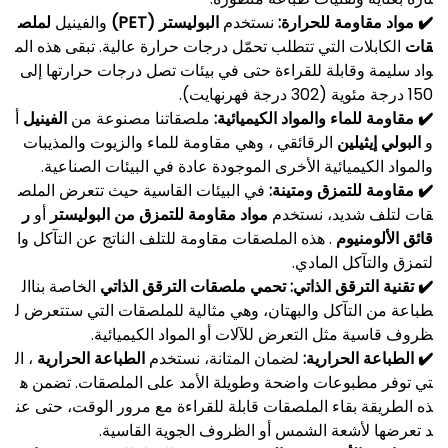
✔️
مواد مقاومة للحرارة:
نستخدم
البوليستر (PET)
والفينيل
لملص
قات
الكابلات التي تتطلب تحمّل درجات حرارة عالية. تبقى هذه الم
واد سليمة وقابلة للقراءة حتى في بيئات تصل درجات حرارتها إلى
150 درجة مئوية (302 درجة فهرنهايت).
✔️
مقاومة للماء والمواد الكيميائية:
ملصقاتنا مصنوعة من
الفينيل
أ
و
البولي إيثيلين
الرقائقي ، وهي مقاومة للماء والزيوت والمذيبات
والمواد الكيميائية الأخرى الموجودة عادة في البيئات الصناعية.
✔️
مقاومة للتمزق ومتينة:
في البيئات القاسية حيث تتعرض الملص
قات لتلف شديد، نستخدم
مواد مقاومة للتمزق من البوليستر
أو
ر
قائق الألومنيوم
. هذه الملصقات مقاومة للتلف الناتج عن التآكل وا
لتمزق والتآكل المادي.
✔️
تقنية الترقق الذاتي: تحمي
ملصقات الترقق الذاتي
الخاصة بناال
طباعة من التآكل والبهتان، وهي مثالية للملصقات التي ستتعرض ل
ظروف قاسية مثل التعرض للآلات أو المواد الكيميائية.
✔️
الطباعة الحرارية:
لضمان المتانة، نستخدم
الطباعة الحرارية
، ال
تي توفر مطبوعات واضحة وطويلة الأمد على الملصقات. تضمن ه
ذه الطريقة بقاء الملصقات قابلة للقراءة مع مرور الوقت، حتى عن
د تعرضها لأشعة الشمس أو الظروف الجوية القاسية.