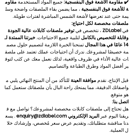
✔️
مقاومة الأشعة فوق البنفسجية:
جميع المواد المستخدمة
مقاوم
ة للأشعة فوق البنفسجية
، مما يضمن بقاء الملصقات واضحة وسل
يمة حتى عند تعرضها لأشعة الشمس المباشرة لفترات طويلة.
ملصقات مخصصة لكل احتياج:
في
ZDLabel
، نتخصص في
توفير ملصقات كابلات عالية الجودة
وقابلة للتخصيص بالكامل
لتلبية جميع الاحتياجات.
خبرتنا الممتدة لـ
14 عامًا في هذا المجال
تمنحنا الخبرة اللازمة لتصميم حلول مصم
مة خصيصًا لمشروعك. ندرك أن احتياجات عملك تعتمد على ملصق
ات عالية الأداء في ظروف واقعية، لذلك نعمل معك عن كثب لتوف
ير أفضل المواد وطرق الطباعة والتصاميم.
قبل الإنتاج، نقدم
موافقة العينة
للتأكد من أن المنتج النهائي يلبي م
واصفاتك الدقيقة، مما يمنحك راحة البال بأن ملصقاتك ستعمل كما
هو متوقع.
اتصل بنا:
هل تحتاج إلى ملصقات كابلات مخصصة لمشروعك؟ تواصل مع ف
ريقنا اليوم عبر
البريد الإلكتروني enquiry@zdlabel.com
. يسع
دنا مناقشة متطلباتك، وتقديم عرض سعر مُخصص، وإرشادك خلا
ل العملية.