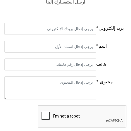
أرسل استفسارك إلينا
بريد إلكتروني*
اسم*
هاتف
محتوى *