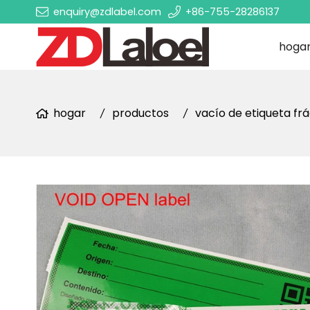
enquiry@zdlabel.com
+86-755-28286137
hoga
hogar
productos
vacío de etiqueta frá