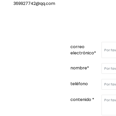
369927742@qq.com
correo
electrónico*
nombre*
teléfono
contenido *