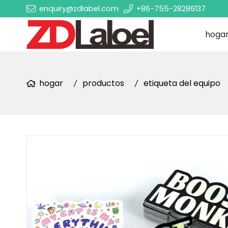
enquiry@zdlabel.com
+86-755-28286137
hoga
hogar
productos
etiqueta del equipo