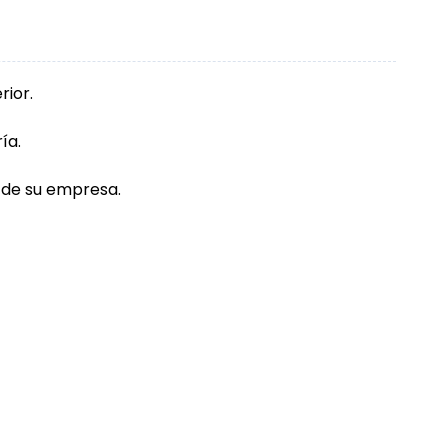
rior.
ía.
e de su empresa.