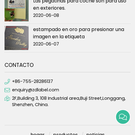
Las pegatinas para coche son para uso
en exteriores.
2020-06-08
estampado en oro para presionar una
imagen en la etiqueta
2020-06-07
CONTACTO
+86-755-28286137
enquiry@zdlabel.com
2F,Building 3, 108 Industrial area,Buji Street,Longgang,
Shenzhen, China.
hogar
productos
noticias