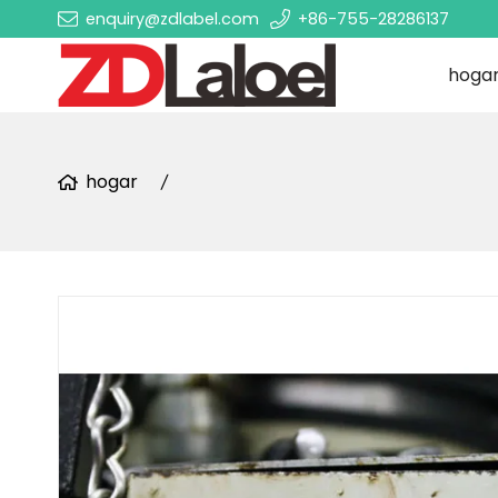
enquiry@zdlabel.com
+86-755-28286137
hoga
hogar