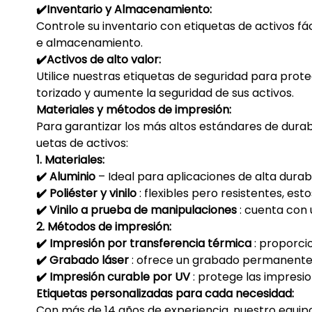
✔️Inventario y Almacenamiento:
Controle su inventario con etiquetas de activos fác
e almacenamiento.
✔️Activos de alto valor:
Utilice nuestras etiquetas de seguridad para prote
torizado y aumente la seguridad de sus activos.
Materiales y métodos de impresión:
Para garantizar los más altos estándares de durab
uetas de activos:
1. Materiales:
✔️
Aluminio
– Ideal para aplicaciones de alta dura
✔️
Poliéster y vinilo
: flexibles pero resistentes, es
✔️
Vinilo a prueba de manipulaciones
: cuenta con u
2. Métodos de impresión:
✔️
Impresión por transferencia térmica
: proporcio
✔️
Grabado láser
: ofrece un grabado permanente en
✔️
Impresión curable por UV
: protege las impresio
Etiquetas personalizadas para cada necesidad:
Con más de 14 años de experiencia, nuestro equipo