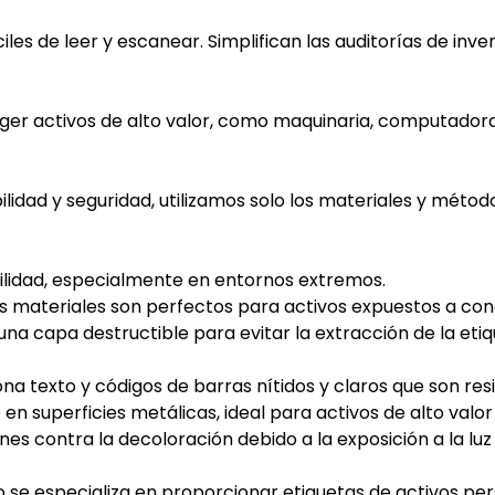
iles de leer y escanear. Simplifican las auditorías de inv
ger activos de alto valor, como maquinaria, computadoras 
ilidad y seguridad, utilizamos solo los materiales y méto
bilidad, especialmente en entornos extremos.
tos materiales son perfectos para activos expuestos a co
na capa destructible para evitar la extracción de la etiqu
na texto y códigos de barras nítidos y claros que son res
 superficies metálicas, ideal para activos de alto valor 
nes contra la decoloración debido a la exposición a la luz 
 se especializa en proporcionar etiquetas de activos pe