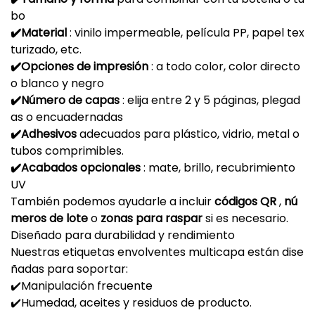
bo
✔️Material
: vinilo impermeable, película PP, papel tex
turizado, etc.
✔️Opciones de impresión
: a todo color, color directo
o blanco y negro
✔️Número de capas
: elija entre 2 y 5 páginas, plegad
as o encuadernadas
✔️Adhesivos
adecuados para plástico, vidrio, metal o
tubos comprimibles.
✔️Acabados opcionales
: mate, brillo, recubrimiento
UV
También podemos ayudarle a incluir
códigos QR
,
nú
meros de lote
o
zonas para raspar
si es necesario.
Diseñado para durabilidad y rendimiento
Nuestras etiquetas envolventes multicapa están dise
ñadas para soportar:
✔️Manipulación frecuente
✔️Humedad, aceites y residuos de producto.