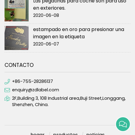
Las pegatinas para coche son para uso
en exteriores.
2020-06-08
estampado en oro para presionar una
imagen en la etiqueta
2020-06-07
CONTACTO
+86-755-28286137
enquiry@zdlabel.com
2F,Building 3, 108 Industrial area,Buji Street,Longgang,
Shenzhen, China.
hogar
productos
noticias