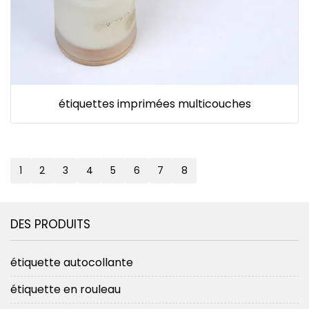
étiquettes imprimées multicouches
1
2
3
4
5
6
7
8
DES PRODUITS
étiquette autocollante
étiquette en rouleau