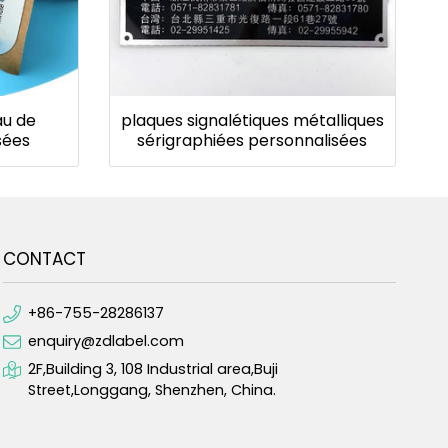
au de
plaques signalétiques métalliques
sées
sérigraphiées personnalisées
CONTACT
+86-755-28286137
enquiry@zdlabel.com
2F,Building 3, 108 Industrial area,Buji
Street,Longgang, Shenzhen, China.